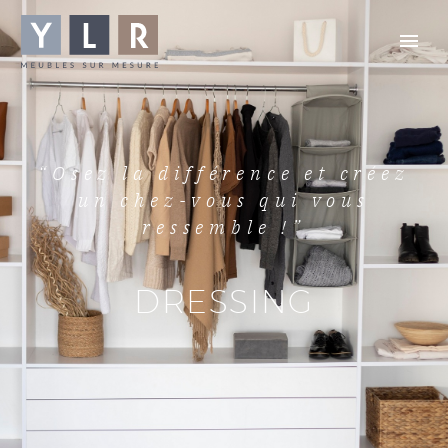
“Osez la différence et créez
un chez-vous qui vous
ressemble !”
DRESSING