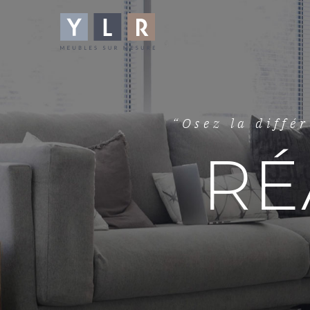
“Osez la diffé
RÉ