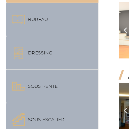
BUREAU
DRESSING
/
SOUS PENTE
SOUS ESCALIER