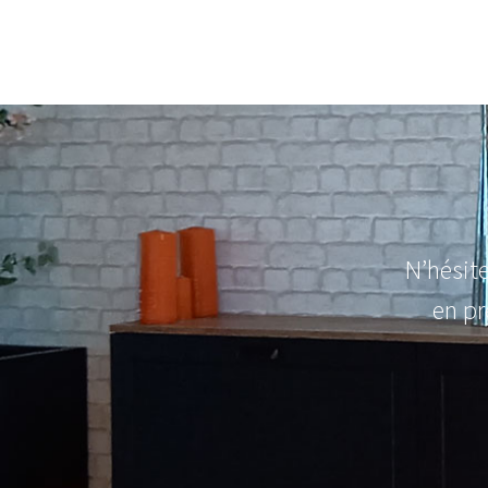
N’hésit
en pr