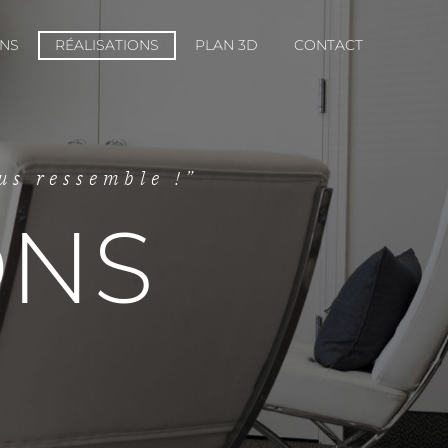
ONS
RÉALISATIONS
PLAN 3D
CONTACT
us ressemble !”
ONS