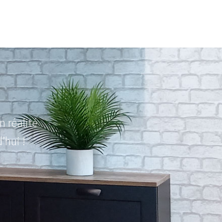
 réalité
’hui !